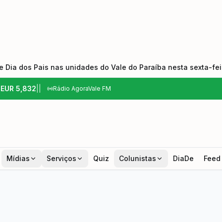
 Dia dos Pais nas unidades do Vale do Paraíba nesta sexta-feir
6
EUR
5,832
|
|
Rádio AgoraVale FM
Mídias
Serviços
Quiz
Colunistas
DiaDe
Feed